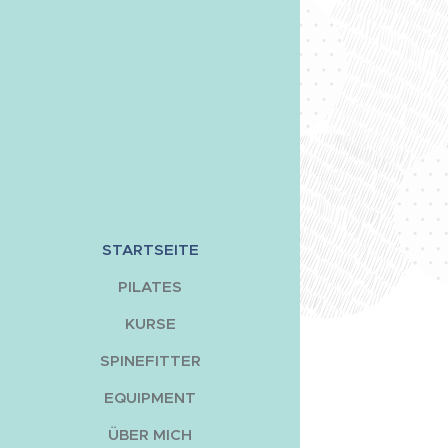
STARTSEITE
PILATES
KURSE
SPINEFITTER
EQUIPMENT
ÜBER MICH