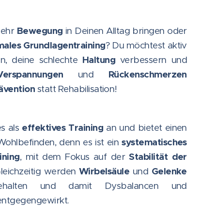
Bewegung
mehr
in Deinen Alltag bringen oder
males Grundlagentraining
? Du möchtest aktiv
Haltung
n, deine schlechte
verbessern und
rspannungen
Rückenschmerzen
und
ävention
statt Rehabilisation!
effektives Training
es als
an und bietet einen
systematisches
hlbefinden, denn es ist ein
ining
Stabilität der
, mit dem Fokus auf der
Wirbelsäule
Gelenke
Gleichzeitig werden
und
ehalten und damit Dysbalancen und
entgegengewirkt.