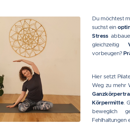
Du möchtest 
opti
suchst ein
Stress
abbaue
Ve
gleichzeitig
Pr
vorbeugen?
Hier setzt Pilat
Weg zu mehr Wo
Ganzkörpertra
Körpermitte
. 
beweglich g
Fehlhaltungen 