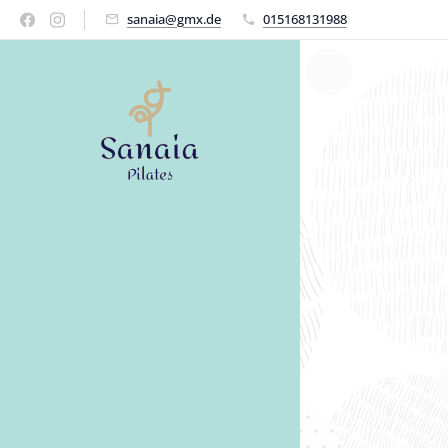
sanaia@gmx.de
015168131988